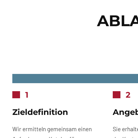
ABL
1
2
Zieldefinition
Ange
Wir ermitteln gemeinsam einen
Sie erhal