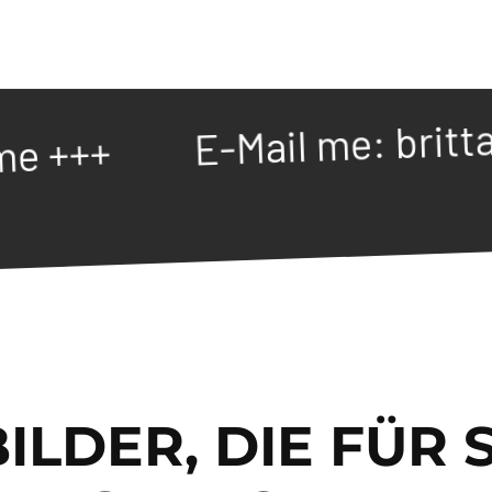
Filmproduktion
britta.grimm@
E-Mail me:
LDER, DIE FÜR 